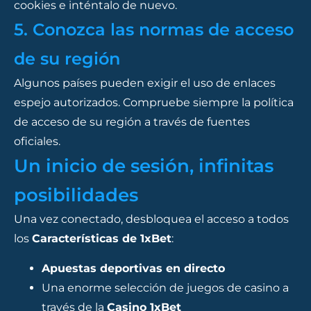
cookies e inténtalo de nuevo.
5. Conozca las normas de acceso
de su región
Algunos países pueden exigir el uso de enlaces
espejo autorizados. Compruebe siempre la política
de acceso de su región a través de fuentes
oficiales.
Un inicio de sesión, infinitas
posibilidades
Una vez conectado, desbloquea el acceso a todos
los
Características de 1xBet
:
Apuestas deportivas en directo
Una enorme selección de juegos de casino a
través de la
Casino 1xBet