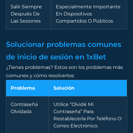
Salir Siempre
Especialmente Importante
Después De
En Dispositivos
Las Sesiones
Compartidos O Públicos
Solucionar problemas comunes
de inicio de sesión en 1xBet
¿Tienes problemas? Estos son los problemas más
comunes y cómo resolverlos:
Problema
Solución
Contraseña
Utilice “Olvidé Mi
Olvidada
Contraseña” Para
Restablecerla Por Teléfono O
Correo Electrónico.