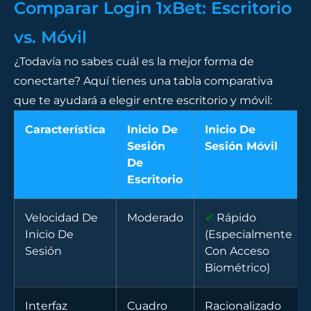
Comparar Login 1xBet: Escritorio
vs. Móvil
¿Todavía no sabes cuál es la mejor forma de
conectarte? Aquí tienes una tabla comparativa
que te ayudará a elegir entre escritorio y móvil:
Característica
Inicio De
Inicio De
Sesión
Sesión Móvil
De
Escritorio
Velocidad De
Moderado
✔
Rápido
Inicio De
(especialmente
Sesión
Con Acceso
Biométrico)
Interfaz
Cuadro
Racionalizado