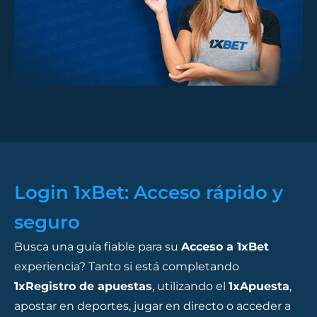
Login 1xBet: Acceso rápido y
seguro
Busca una guía fiable para su
Acceso a 1xBet
experiencia? Tanto si está completando
1xRegistro de apuestas
, utilizando el
1xApuesta
,
apostar en deportes, jugar en directo o acceder a